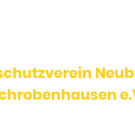
TUELLES
VEREIN
TIERHEIM
TIERVERMITTLUNG
schutzverein Neu
chrobenhausen e.
n kümmert sich engagiert um Tiere in Not und vermi
lle Hände. Lernen Sie unsere Schützlinge kennen, di