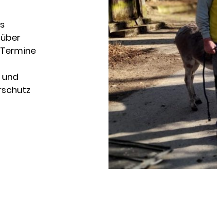
us
 über
e Termine
i und
erschutz