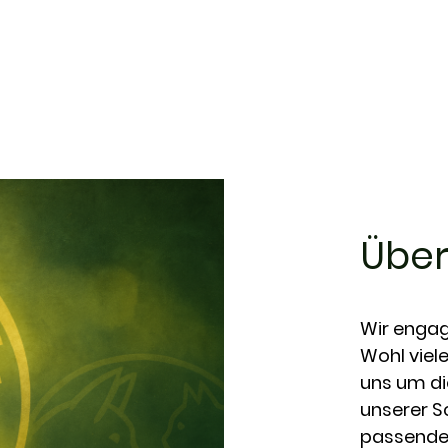
80+
Versorgungsplätze für
Katzen
Über
Wir engag
Wohl viele
uns um di
unserer S
passende 