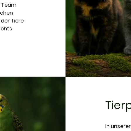
es Team
ichen
der Tiere
ichts
Tier
In unsere