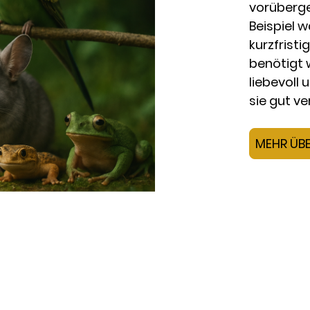
vorüberg
Beispiel 
kurzfrist
benötigt 
liebevoll 
sie gut ve
MEHR ÜBE
hmen