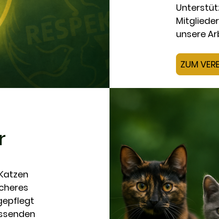
Unterstüt
Mitglieder
unsere Ar
ZUM VERE
r
 Katzen
icheres
gepflegt
assenden