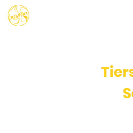
STARTSEITE
AK
Tier
S
Unser Verei
verantwortungsvo