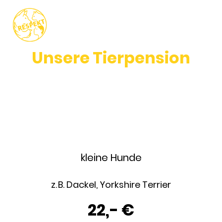
Unsere Tierpension
In unserer Tierpension können Tiere vorübergehend
betreut werden – zum Beispiel während eines Urlaubs
oder wenn kurzfristig eine zuverlässige Versorgung
benötigt wird. Wir kümmern uns in dieser Zeit liebevoll um
die Tiere und sorgen dafür, dass sie gut versorgt sind.
kleine Hunde
z. B. Dackel, Yorkshire Terrier
22,- €