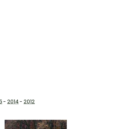
TIERPENSION
UNTERSTÜTZUNG
KONTAKT
5
-
2014
-
2012