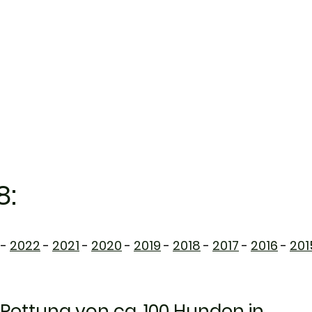
TUELLES
VEREIN
TIERHEIM
TIERVERMITTLUNG
8:
-
2022
-
2021
-
2020
-
2019
-
2018
-
2017
-
2016
-
201
Rettung von ca. 100 Hunden in